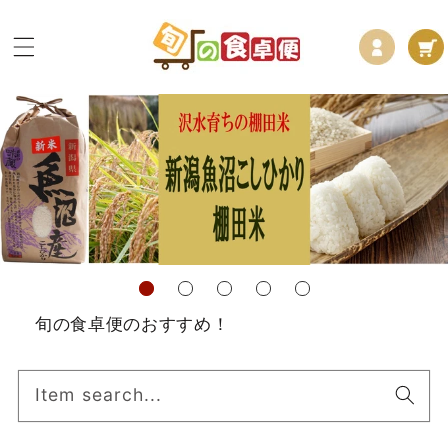
コンテ
ロ
カ
ンツに
グ
進む
ー
イ
ト
ン
旬の食卓便のおすすめ！
Item search...