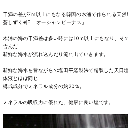
干満の差が7ｍ以上にもなる韓国の木浦で作られる天然
蒼しずく※旧「オーシャンビーナス」
木浦の海の干満差は多い時には10ｍ以上にもなり、そ
含んだ
新鮮な海水が流れ込んだり流れ出ていきます。
新鮮な海水を昔ながらの塩田平窯製法で精製した天日
体液とほぼ同じ
構成成分でミネラル成分の約20％。
ミネラルの吸収力に優れた、健康に良い塩です。