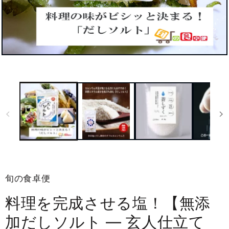
ギ
ャ
ラ
リ
ー
ビ
ュ
ー
で
掲
載
さ
れ
旬の食卓便
て
い
る
料理を完成させる塩！【無添
メ
デ
加だしソルト ― 玄人仕立て
ィ