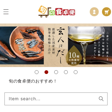
コンテ
ロ
カ
ンツに
グ
進む
ー
イ
ト
ン
旬の食卓便のおすすめ！
Item search...