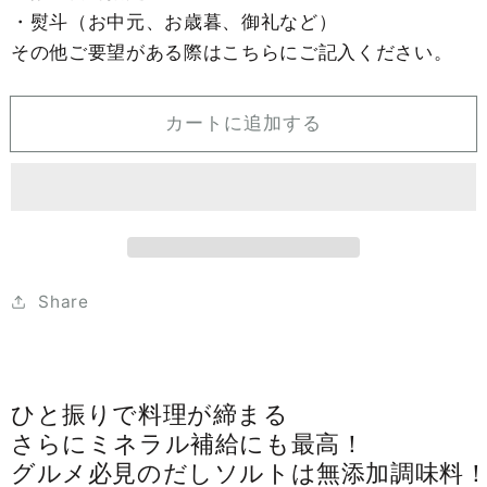
・熨斗（お中元、お歳暮、御礼など）
塩！
塩！
その他ご要望がある際はこちらにご記入ください。
【無
【無
添
添
加
加
カートに追加する
だ
だ
し
し
ソ
ソ
ル
ル
ト
ト
―
―
Share
玄
玄
人
人
仕
仕
立
立
ひと振りで料理が締まる
て
て
さらにミネラル補給にも最高！
―150g】
―150g】
グルメ必見のだしソルトは無添加調味料