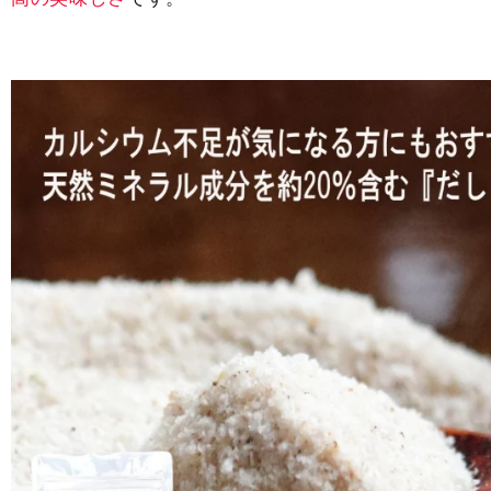
豊
豊
富
富
な
な
10
10
種
種
類
類
の
の
天
天
然
然
だ
だ
し
し
配
配
合
合
の
の
調
調
味
味
塩
塩