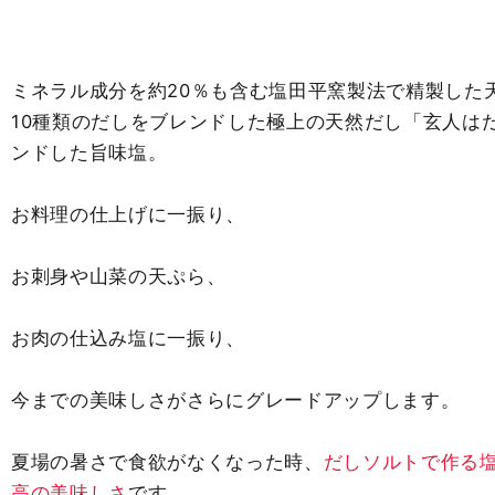
天
天
日
日
塩
塩
ミネラル成分を約20％も含む塩田平窯製法で精製した
と
と
10種類のだしをブレンドした極上の天然だし「玄人は
天
天
ンドした旨味塩。
然
然
だ
だ
し
し
お料理の仕上げに一振り、
の
の
ブ
ブ
お刺身や山菜の天ぷら、
レ
レ
ン
ン
お肉の仕込み塩に一振り、
ド
ド
ミ
ミ
今までの美味しさがさらにグレードアップします。
ネ
ネ
ラ
ラ
夏場の暑さで食欲がなくなった時、
だしソルトで作る
ル
ル
高の美味しさ
です。