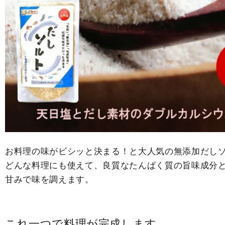
の
の
数
数
量
量
を
を
減
増
ら
や
す
す
お料理の味がビシッと決まる！と大人気の無添加だし
どんな料理にも使えて、良質なたんぱく質の旨味成分
甘みで味を調えます。
これ一つで料理が完成します。