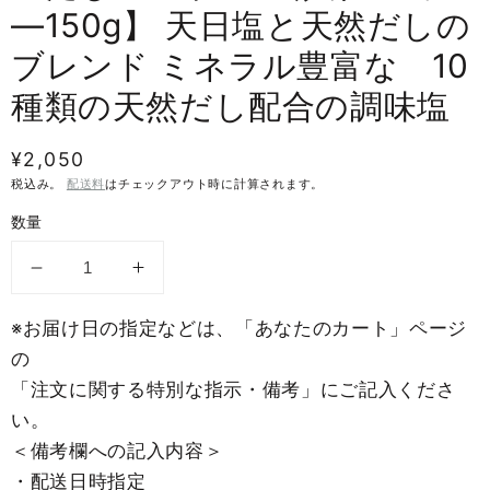
ア
―150g】 天日塩と天然だしの
1
を
ブレンド ミネラル豊富な 10
開
く
種類の天然だし配合の調味塩
通
¥2,050
常
税込み。
配送料
はチェックアウト時に計算されます。
価
数量
格
料
料
理
理
※お届け日の指定などは、「あなたのカート」ページ
を
を
の
完
完
「注文に関する特別な指示・備考」にご記入くださ
成
成
い。
さ
さ
＜備考欄への記入内容＞
せ
せ
・配送日時指定
る
る