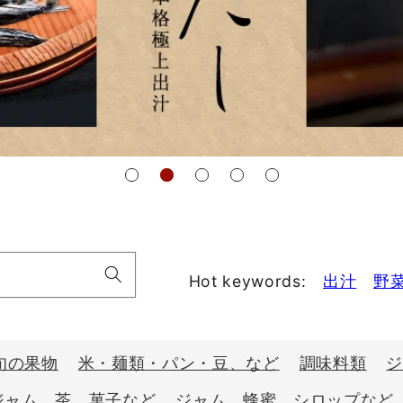
Hot keywords:
出汁
野
旬の果物
米・麺類・パン・豆、など
調味料類
ジャム、茶、菓子など
ジャム、蜂蜜、シロップなど