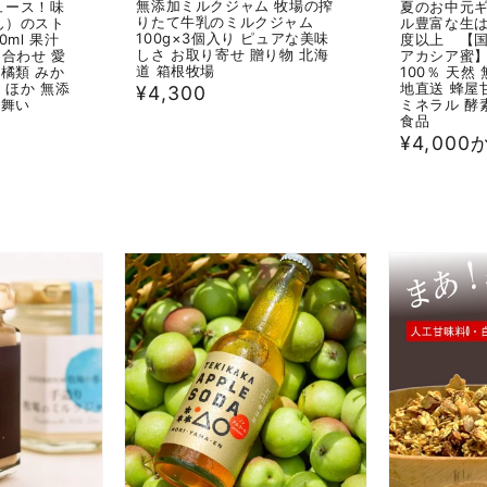
無添加ミルクジャム 牧場の搾
ュース！味
夏のお中元
りたて牛乳のミルクジャム
ん）のスト
ル豊富な生は
100g×3個入り ピュアな美味
0ml 果汁
度以上 【国
しさ お取り寄せ 贈り物 北海
め合わせ 愛
アカシア蜜】
道 箱根牧場
柑橘類 みか
100％ 天然
 ほか 無添
地直送 蜂屋
通
¥4,300
見舞い
ミネラル 酵
常
食品
通
¥4,000
価
常
格
価
格