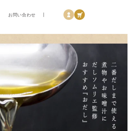
ロ
カ
グ
ー
お問い合わせ
イ
ト
ン