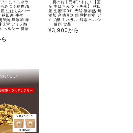
ギフトに！ミネラ
夏のお中元ギフトに！【国
ちみつ！糖度78
産 生はちみつ トチ蜜】 秋田
産 生はちみつー
産 生蜜100％ 天然 無加熱 無
 秋田産 生蜜
添加 産地直送 蜂屋甘味堂 ア
 無加熱 無添加 産
ミノ酸 ミネラル 酵素 ヘルシ
甘味堂 アミノ酸
ー 健康 食品
素 ヘルシー 健康
通
¥3,900から
常
から
価
格