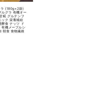
 (180g×2袋)
フルグラ 有機オー
 甘糀 グルテンフ
ニック 栄養補給
発酵食 ナッツ ド
 有機メープルシ
加 朝食 食物繊維