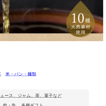
菜
米・パン・麺類
ジュース、ジャム、茶、菓子など
肉・魚
各種ギフト