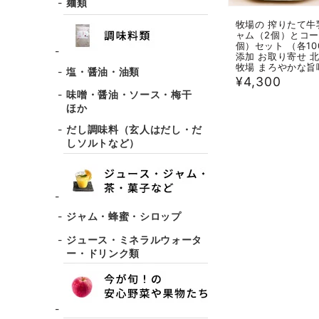
麺類
牧場の 搾りたて牛
ャム（2個）とコー
個）セット （各10
添加 お取り寄せ 
牧場 まろやかな旨
塩・醤油・油類
通
¥4,300
味噌・醤油・ソース・梅干
常
ほか
価
だし調味料（玄人はだし・だ
格
しソルトなど）
ジャム・蜂蜜・シロップ
ジュース・ミネラルウォータ
ー・ドリンク類