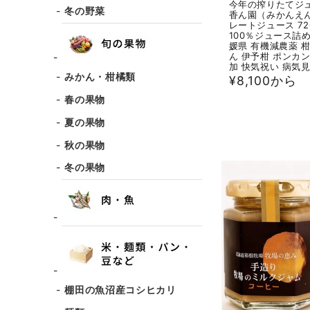
今年の搾りたてジ
冬の野菜
香ん園（みかんえ
レートジュース 72
100％ジュース詰
媛県 有機減農薬 
ん 伊予柑 ポンカン
加 快気祝い 病気
みかん・柑橘類
通
¥8,100から
常
春の果物
価
夏の果物
格
秋の果物
冬の果物
棚田の魚沼産コシヒカリ