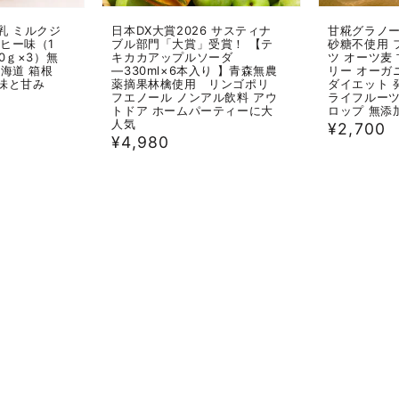
日本DX大賞2026 サスティナ
甘糀グラノーラ
乳 ミルクジ
ブル部門「大賞」受賞！ 【テ
砂糖不使用 
ヒー味（1
キカカアップルソーダ
ツ オーツ麦
0ｇ×3）無
―330ml×6本入り 】青森無農
リー オーガ
北海道 箱根
薬摘果林檎使用 リンゴポリ
ダイエット 
味と甘み
フエノール ノンアル飲料 アウ
ライフルーツ
トドア ホームパーティーに大
ロップ 無添
人気
通
¥2,700
通
¥4,980
常
常
価
価
格
格