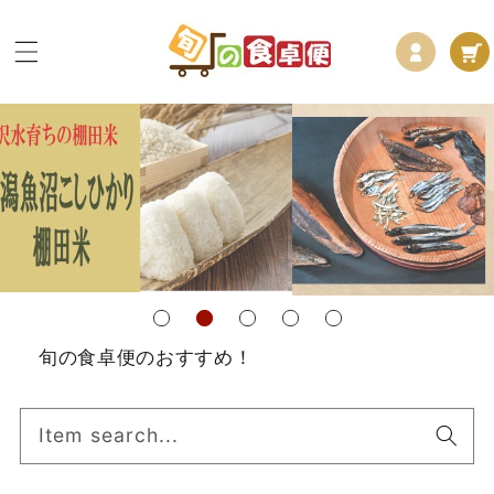
コンテ
ロ
カ
ンツに
グ
進む
ー
イ
ト
ン
旬の食卓便のおすすめ！
Item search...