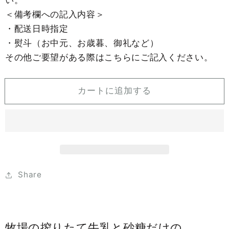
い。
た
た
＜備考欄への記入内容＞
て
て
・配送日時指定
牛
牛
・熨斗（お中元、お歳暮、御礼など）
乳
乳
その他ご要望がある際はこちらにご記入ください。
ミ
ミ
ル
ル
ク
ク
カートに追加する
ジ
ジ
ャ
ャ
ム
ム
（2
（2
個）
個）
と
と
Share
コ
コ
ー
ー
ヒ
ヒ
ー
ー
牧場の搾りたて牛乳と砂糖だけの