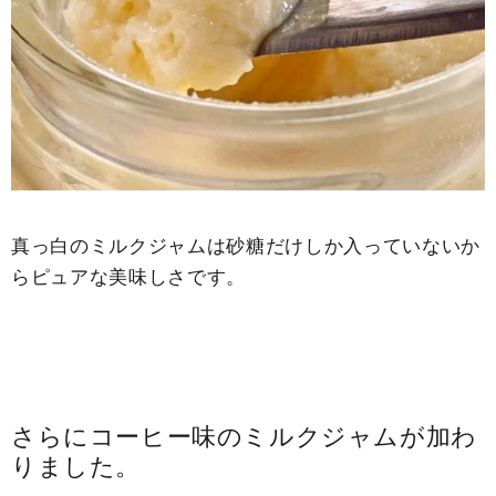
甘
甘
み
み
の
の
数
数
量
量
を
を
減
増
ら
や
真っ白のミルクジャムは砂糖だけしか入っていないか
す
す
らピュアな美味しさです。
さらにコーヒー味のミルクジャムが加わ
りました。