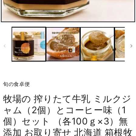
ギ
ャ
ラ
リ
ー
ビ
ュ
ー
で
掲
載
旬の食卓便
さ
れ
て
牧場の 搾りたて牛乳 ミルクジ
い
る
ャム（2個）とコーヒー味（1
メ
デ
個）セット （各100ｇ×3）無
ィ
ア
添加 お取り寄せ 北海道 箱根牧
1