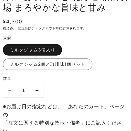
を
場 まろやかな旨味と甘み
開
く
通
¥4,300
常
税込み。
配送料
はチェックアウト時に計算されます。
価
素材
格
ミルクジャム3個入り
ミルクジャム2個と珈琲味1個セット
数量
牧
牧
場
場
※お届け日の指定などは、「あなたのカート」ページ
の
の
の
搾
搾
「注文に関する特別な指示・備考」にご記入くださ
り
り