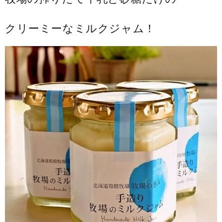
味
味
（1
（1
クリーミーなミルクジャム！
個）
個）
セ
セ
ッ
ッ
ト
ト
（各
（各
100
100
ｇ
ｇ
×3）
×3）
無
無
添
添
加
加
お
お
取
取
り
り
寄
寄