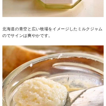
せ
せ
北
北
海
海
道
道
北海道の青空と広い牧場をイメージしたミルクジャム
箱
箱
のでサインは爽やかです。
根
根
牧
牧
場
場
ま
ま
ろ
ろ
や
や
か
か
な
な
旨
旨
味
味
と
と