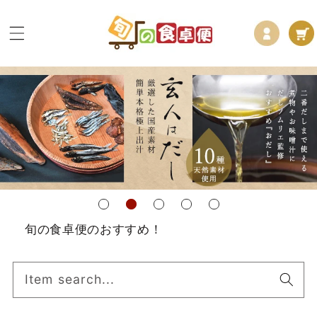
コンテ
ロ
カ
ンツに
グ
進む
ー
イ
ト
ン
旬の食卓便のおすすめ！
Item search...