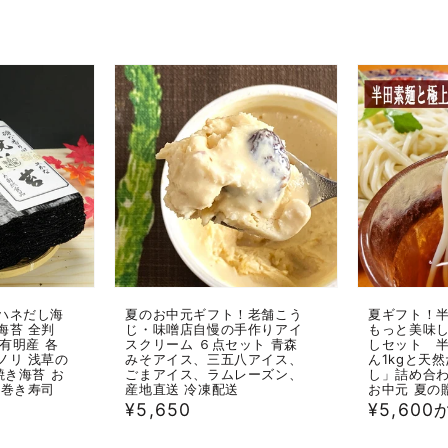
格
ハネだし海
夏のお中元ギフト！老舗こう
夏ギフト！
海苔 全判
じ・味噌店自慢の手作りアイ
もっと美味し
 有明産 各
スクリーム ６点セット 青森
しセット 
ノリ 浅草の
みそアイス、三五八アイス、
ん1kgと天
焼き海苔 お
ごまアイス、ラムレーズン、
し」詰め合わ
手巻き寿司
産地直送 冷凍配送
お中元 夏の
通
¥5,650
通
¥5,600
常
常