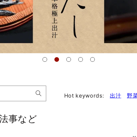
Hot keywords:
出汁
野
法事など