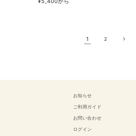
通
¥5,400から
価
常
格
価
格
1
2
お知らせ
ご利用ガイド
お問い合わせ
ログイン