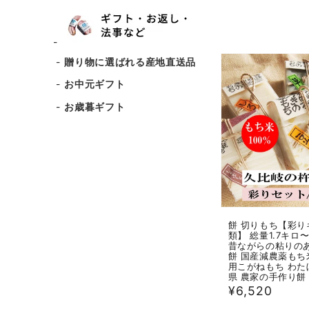
常
価
格
贈り物に選ばれる産地直送品
お中元ギフト
お歳暮ギフト
餅 切りもち【彩り
類】 総量1.7キロ
昔ながらの粘りの
餅 国産減農薬もち
用こがねもち わた
県 農家の手作り餅
通
¥6,520
常