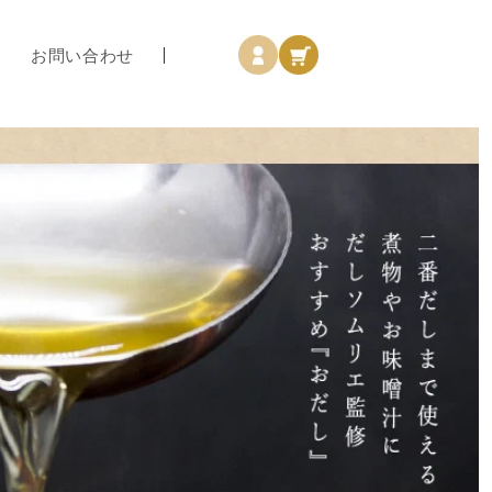
ロ
カ
グ
ー
お問い合わせ
イ
ト
ン