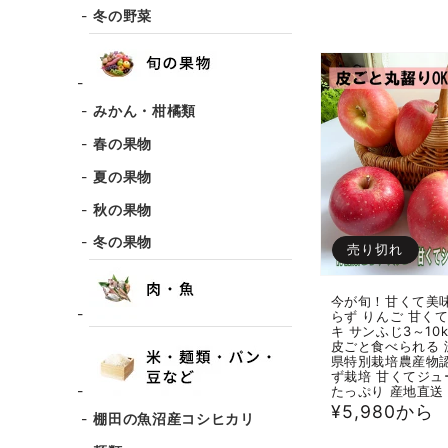
冬の野菜
みかん・柑橘類
春の果物
夏の果物
秋の果物
冬の果物
売り切れ
今が旬！甘くて美味
らず りんご 甘く
キ サンふじ3～10
皮ごと食べられる 
県特別栽培農産物認
ず栽培 甘くてジュ
たっぷり 産地直送
通
¥5,980から
棚田の魚沼産コシヒカリ
常