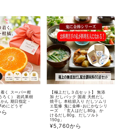
着く スーパー柑
【極上だし３点セット】 無添
うろく） 岩武果樹
加 だしパック 国産 天然だし
かん 期日指定・
焼干し 本枯節入り だしソムリ
早めにどうぞ
エ監修 鬼に金棒-おにかなシリ
ーズ 「玄人はだし80g、か
から
けるだし80g、だしソルト
150g」
通
¥5,760から
常