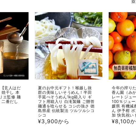
並
 【玄人はだ
夏のお中元ギフト！喉越し抜
今年の搾り
 焼干し 本
群の美味しいそうめん！半田
香ん園（み
リエ監修 麺
手延べそうめん1kg箱入り ギ
レートジュース
に 二番だし
フト用箱入り 白滝製麺 ご贈答
100％ジュ
麺通を唸らせる コシの強さ 徳
媛県 有機減
島県産 伝統製法 ツルツルシコ
ん 伊予柑 ポ
シコ
加 快気祝い
通
¥3,900から
通
¥8,100
常
常