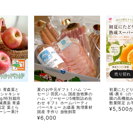
価
価
格
格
売り切れ
 青森葉と
夏のお中元ギフト！ハム ソー
初夏にたどり
てシャキシャ
セージ 田尻ハム 国産放牧豚の
橘-農６（の
kg/特別栽培
ハム・ソーセージ5種類詰め合
園の高機能み
減農薬 青森
わせ ギフト ホームパーティ
数量限定 お
定 葉とら
バーベキュー お歳暮 無増量材
通
¥5,500
ーシー果汁
国産 手作り 放牧飼育
常
通
¥6,000
価
常
格
価