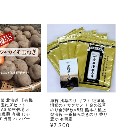
常
価
格
菜 北海道 【有機
海苔 浅草のり ギフト 絶滅危
＆玉ねぎセット
惧種のアサクサノリ 金の浅草
JAS 箱根牧場 オ
のり全判5枚×5袋 熊本の極上
無農薬 有機 じゃ
焼海苔 一番摘み焼きのり 香り
ぎ 男爵 ハンバー
豊か 有明産
通
¥7,300
常