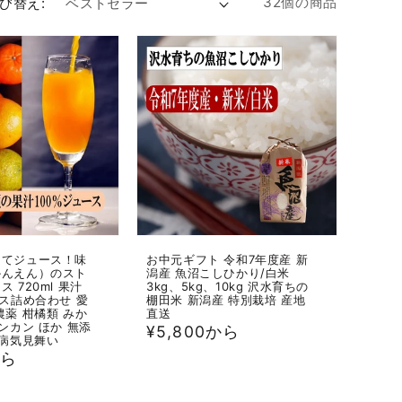
32個の商品
び替え:
たてジュース！味
お中元ギフト 令和7年度産 新
かんえん）のスト
潟産 魚沼こしひかり/白米
 720ml 果汁
3kg、5kg、10kg 沢水育ちの
ース詰め合わせ 愛
棚田米 新潟産 特別栽培 産地
農薬 柑橘類 みか
直送
ンカン ほか 無添
通
¥5,800から
 病気見舞い
常
から
価
格