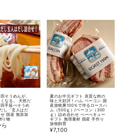
価
格
半田そうめんが、
夏のお中元ギフト 良質な肉の
くなる。 天然だ
味と大好評！ハム ベーコン 国
半田手延べそうめ
産放牧豚100％で作るロースハ
然だし「玄人はだ
ム（500ｇ）/ベーコン（300
せ 国産 無添加
ｇ）詰め合わせ べーべキュー
贈り物
ギフト 無増量材 国産 手作り
放牧飼育
から
通
¥7,100