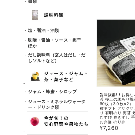
麺類
価
格
塩・醤油・油類
味噌・醤油・ソース・梅干
ほか
だし調味料（玄人はだし・だ
しソルトなど）
ジャム・蜂蜜・シロップ
旨味抜群!！お得な
苔 極上の訳あり焼
ジュース・ミネラルウォータ
60枚（3０枚×2）
ー・ドリンク類
種ギフト アサクサ
り 有明のり 海苔 
むすび 巻きずし 
お弁当 のり弁
通
¥7,260