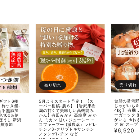
価
価
格
格
売り切れ
売り切れ
台所の常備野
ギフト6種
5月よりスタート予定！ 【ス
じゃがいも
〜 杵つき餅-
ーパー柑橘-農６】【岩武果樹
4kg】 有機 
ある無添加
園の甘くて美味しい高機能み
ーガニック 
米100％使
かん】有田みかん 高糖度 みか
がいも 玉ね
ぼうし 新潟
ん ミカン 甘い ジューシー エ
グ 皮 スープ
 無添加
コファーマー (減農薬）レピレ
チン／β-クリプトキサンチン
通
¥6,920
／タンゲレチン など
常