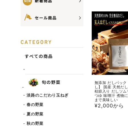
無添加 だしパック
し】 国産 天然だし
枯節入り だしソム
淡路のこだわり玉ねぎ
つゆ 味噌汁 煮物
まで美味しい
春の野菜
通
¥2,000から
常
夏の野菜
価
秋の野菜
格